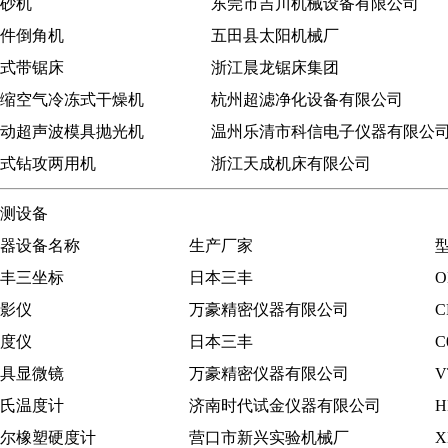
砂机
东莞市吉川机械设备有限公司
件倒角机
五田县太阳机械厂
式带锯床
浙江晨龙锯床集团
缩空气冷冻式干燥机
杭州超滤净化设备有限公司
动超声波模具抛光机
温州乐清市科信电子仪器有限公
式钻攻两用机
浙江天成机床有限公司
测设备
器设备名称
生产厂家
丰三坐标
日本三丰
O
影仪
万豪精密仪器有限公司
C
度仪
日本三丰
C
具显微镜
万豪精密仪器有限公司
V
氏温度计
济南时代试金仪器有限公司
H
尔橡塑硬度计
营口市新兴实验机械厂
X