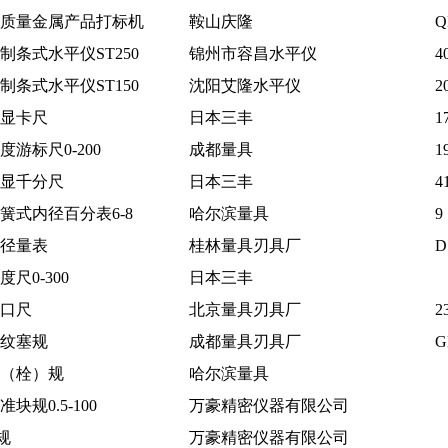
质量金属产品打标机
鞍山庆隆
Q
制条式水平仪ST250
锦州市容昌水平仪
4
制条式水平仪ST150
沈阳艾隆水平仪
2
显卡尺
日本三丰
1
度游标尺0-200
成都量具
1
显千分尺
日本三丰
4
簧式内径百分表6-8
哈尔滨量具
9
径量表
桂林量具刃具厂
D
度尺0-300
日本三丰
口尺
北京量具刃具厂
2
纹塞规
成都量具刃具厂
G
（栓）规
哈尔滨量具
准块规0.5-100
万豪精密仪器有限公司
规
万豪精密仪器有限公司