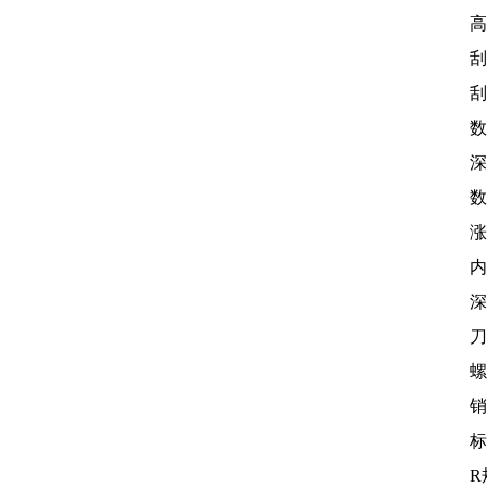
高
刮
刮
数
深
数
涨
内
深
刀
螺
销
标
R