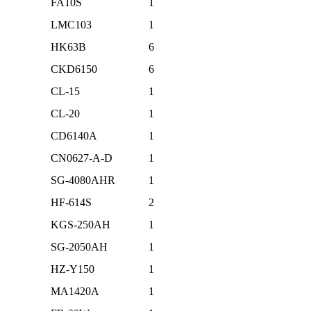
FA10S
1
LMC103
1
HK63B
6
CKD6150
6
CL-15
1
CL-20
1
CD6140A
1
CN0627-A-D
1
SG-4080AHR
1
HF-614S
2
KGS-250AH
1
SG-2050AH
1
HZ-Y150
1
MA1420A
1