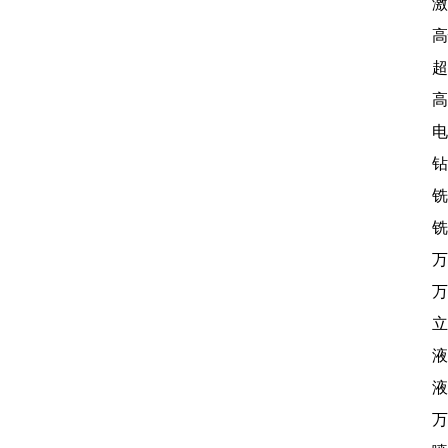
激
高
超
高
电
钻
铣
铣
万
万
立
液
液
万