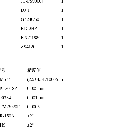
JC-PS9060Ⅱ
1
DJ-1
1
G4240/50
1
RD-2HA
1
司
KX-5188C
1
ZS4120
1
型号
精度值
M574
(2.5+4.5L/1000)um
PJ-301SZ
0.005mm
00334
0.001mm
TM-3020F
0.0005
R-150A
±2°
HS
±2°