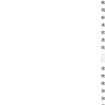
检
我
标
表
软
质
统
设
牧
牧
加
加