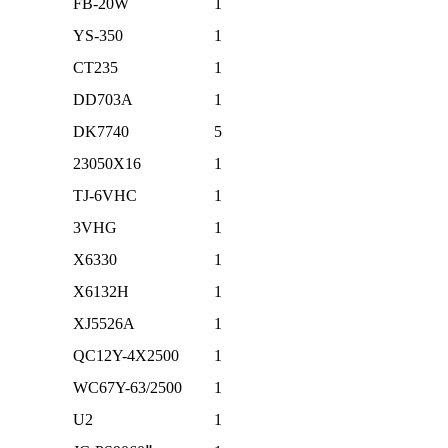
FB-20W
1
YS-350
1
CT235
1
DD703A
1
DK7740
5
23050X16
1
TJ-6VHC
1
3VHG
1
X6330
1
X6132H
1
XJ5526A
1
QC12Y-4X2500
1
WC67Y-63/2500
1
U2
1