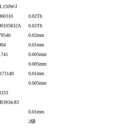
L150W-Ⅰ
060310
0.02Tb
00105832A
0.02Tb
79546
0.02mm
904
0.01mm
1741
0.005mm
0.005mm
171140
0.01mm
0.005mm
3333
B3934-83
0.01mm
2级