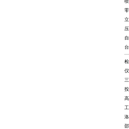
喷
零
立
压
自
台
检
仪
三
投
高
工
洛
邵