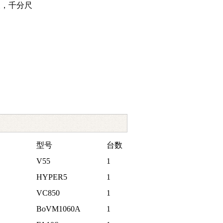
尺，千分尺
型号
台数
V55
1
HYPER5
1
VC850
1
BoVM1060A
1