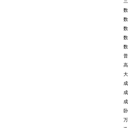
三
数
数
数
数
数
普
高
大
成
成
成
卧
万