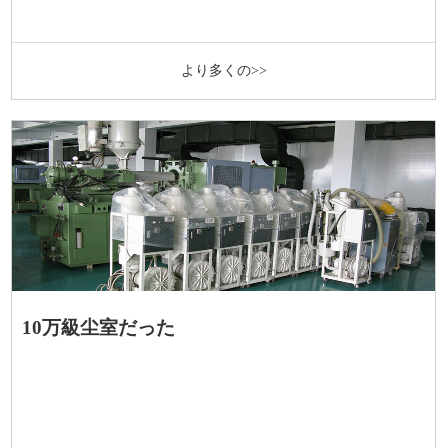
より多くの>>
10万級尘室だった