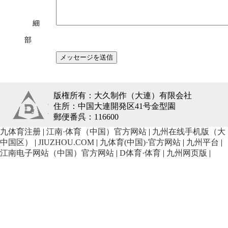
細
部
版権所有：大久制作（大連）有限会社
住所：中国大連開発区41号金型園
郵便番呉：116600
九体育注册
|
江南·体育（中国）官方网站
|
九州在线手机版（大
中国区）
|
JIUZHOU.COM
|
九体育(中国)·官方网站
|
九州平台
|
江南电子网站（中国）官方网站
|
D体育·体育
|
九州网页版
|